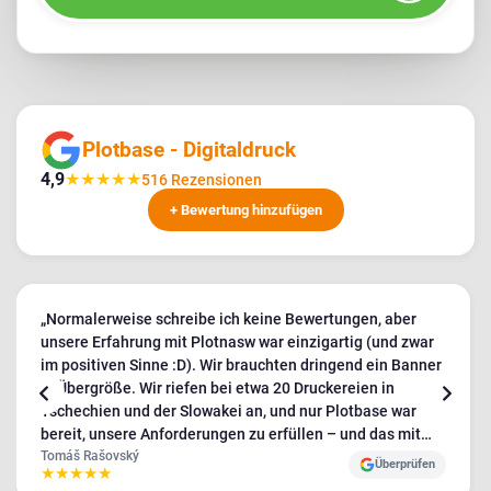
Plotbase - Digitaldruck
4,9
★
★
★
★
★
516 Rezensionen
+ Bewertung hinzufügen
„Normalerweise schreibe ich keine Bewertungen, aber
unsere Erfahrung mit Plotnasw war einzigartig (und zwar
im positiven Sinne :D). Wir brauchten dringend ein Banner
in Übergröße. Wir riefen bei etwa 20 Druckereien in
Tschechien und der Slowakei an, und nur Plotbase war
bereit, unsere Anforderungen zu erfüllen – und das mit
einer sehr positiven Einstellung. Die anderen waren eher
Tomáš Rašovský
Überprüfen
★
★
★
★
★
unfreundlich und zurückhaltend. Wir erhielten die Banner