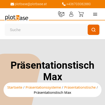
plotbase@plotbase.at
+436703082880
Mein Ware
Zum
Zum
Ende
Anfang
der
der
Bildgalerie
Bildgalerie
Präsentationstisch
springen
springen
Max
Startseite
Präsentationssysteme
Präsentationstische
Präsentationstisch Max