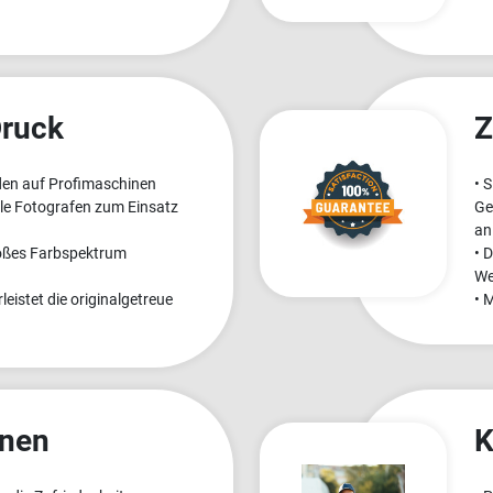
Druck
Z
den auf Profimaschinen
• 
lle Fotografen zum Einsatz
Ge
an
roßes Farbspektrum
• 
We
eistet die originalgetreue
• 
onen
K