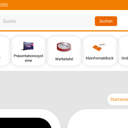
2880
Suchen
Präsentationssyst
r
Kleinformatdruck
Gro
Werbetafel
eme
Startseit