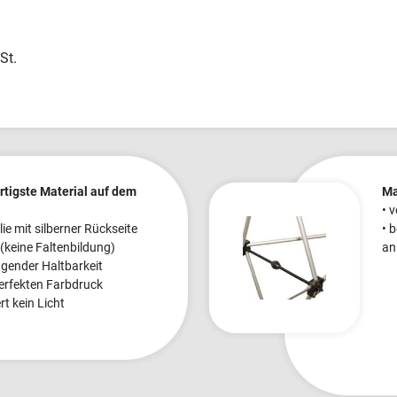
St.
rtigste Material auf dem
Ma
• 
ie mit silberner Rückseite
• 
 (keine Faltenbildung)
an
ragender Haltbarkeit
 perfekten Farbdruck
rt kein Licht