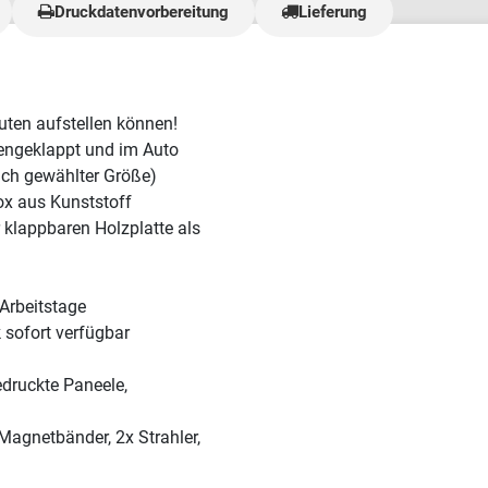
Druckdatenvorbereitung
Lieferung
siger Qualität, und wie
e noch nie einen so
Kundenservice erlebt. Wir
 viele Sonderwünsche, und
er Materialien dauerte
nuten aufstellen können!
artet. 5/5 ist zwar
mengeklappt und im Auto
 geht leider nicht. 🫶"
ach gewählter Größe)
ox aus Kunststoff
 klappbaren Holzplatte als
 Arbeitstage
 sofort verfügbar
edruckte Paneele,
Magnetbänder, 2x Strahler,