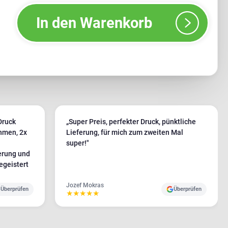
In den Warenkorb
Druck
„Super Preis, perfekter Druck, pünktliche
hmen, 2x
Lieferung, für mich zum zweiten Mal
super!"
erung und
egeistert
Jozef Mokras
Überprüfen
Überprüfen
★
★
★
★
★