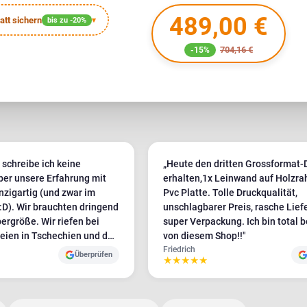
489,00 €
tt sichern
bis zu -20%
▾
704,16 €
-15%
schreibe ich keine
„Heute den dritten Grossformat-
er unsere Erfahrung mit
erhalten,1x Leinwand auf Holzra
nzigartig (und zwar im
Pvc Platte. Tolle Druckqualität,
 dringend
unschlagbarer Preis, rasche Lief
ergröße. Wir riefen bei
super Verpackung. Ich bin total b
eien in Tschechien und der
von diesem Shop!!"
 nur Plotbase war bereit,
Friedrich
Überprüfen
★
★
★
★
★
ungen zu erfüllen – und
hr positiven Einstellung.
en eher unfreundlich und