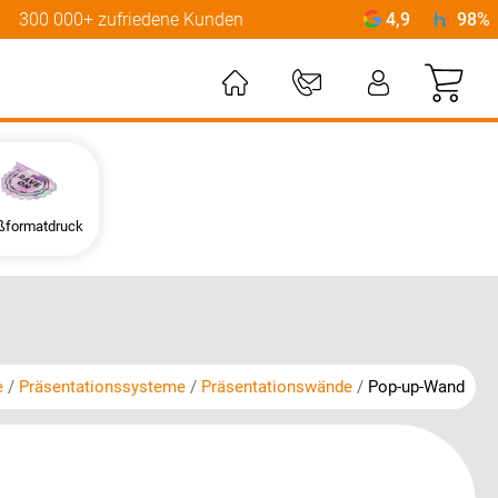
300 000+ zufriedene Kunden
4,9
98%
Mei
ßformatdruck
e
Präsentationssysteme
Präsentationswände
Pop-up-Wand