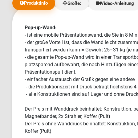
meine Bestellung auf meinen Wunsch hin
zurückhaltend. Wir erhielten die Banner in
Produktinfo
Größe:
Video-Anleitung
beschleunigt und versandt. Dafür bin ich
absolut erstklas
sehr dankbar. Die Leinwand kam natürlich
gesagt, ich hab
perfekt verpackt und wunderschön an. Die
hervorragenden 
Qualität ist hervorragend, und das gesamte
hatten wirklich
Pop-up-Wand:
Produkt entspricht der Vorschau. Ich werde
die Lieferung d
- ist eine mobile Präsentationswand, die Sie in 8 Mi
hier definitiv wieder einkaufen. Und
deutlich länger als erw
- der große Vorteil ist, dass die Wand leicht zusam
nochmals vielen Dank an euch beide,
wenig, aber mehr
transportiert werden kann = Gewicht 25–31 kg (je n
insbesondere an Frau Klaudia, die mir
- die gesamte Pop-up-Wand wird in einer Transportb
geholfen hat, die Leinwand pünktlich zu
platzsparend aufbewahrt, die nach Hinzufügen einer
erhalten. Ich freue mich auf die weitere
Zusammenarbeit. ♥ Eine sehr zufriedene
Präsentationspult dient.
Kundin."
- einfacher Austausch der Grafik gegen eine andere
- die Produktionszeit mit Druck beträgt höchstens 4
- alle Konstruktionen sind auf Lager und ohne Druck
Der Preis mit Wanddruck beinhaltet: Konstruktion, b
Magnetbänder, 2x Strahler, Koffer (Pult)
Der Preis ohne Wanddruck beinhaltet: Konstruktion, 
Koffer (Pult)