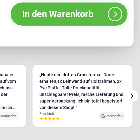
In den Warenkorb
ionaler
„Heute den dritten Grossformat-Druck
lauf vom
erhalten,1x Leinwand auf Holzrahmen, 2x
chluss
Pvc Platte. Tolle Druckqualität,
 der
unschlagbarer Preis, rasche Lieferung und
super Verpackung. Ich bin total begeistert
lle ich
von diesem Shop!!"
Friedrich
Überprüfen
Überprüfen
★
★
★
★
★