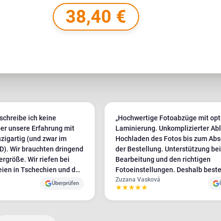
38,40 €
schreibe ich keine
„Hochwertige Fotoabzüge mit opt
er unsere Erfahrung mit
Laminierung. Unkomplizierter Ab
zigartig (und zwar im
Hochladen des Fotos bis zum Abs
ringend
der Bestellung. Unterstützung bei
ergröße. Wir riefen bei
Bearbeitung und den richtigen
eien in Tschechien und der
Fotoeinstellungen. Deshalb beste
 nur Plotbase war bereit,
immer wieder bei Plotbase."
Zuzana Vasková
Überprüfen
★
★
★
★
★
ungen zu erfüllen – und
r positiven Einstellung.
en eher unfreundlich und