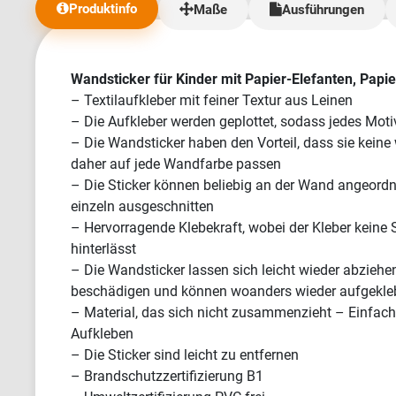
zurückhaltend. Wir erhielten die Banner in
Produktinfo
Maße
Ausführungen
absolut erstklas
gesagt, ich habe
hervorragenden 
hatten wirklich 
Wandsticker für Kinder mit Papier-Elefanten, Papie
die Lieferung de
– Textilaufkleber mit feiner Textur aus Leinen
deutlich länger als erwa
– Die Aufkleber werden geplottet, sodass jedes Motiv
wenig, aber mehr 
– Die Wandsticker haben den Vorteil, dass sie kein
daher auf jede Wandfarbe passen
– Die Sticker können beliebig an der Wand angeordne
einzeln ausgeschnitten
– Hervorragende Klebekraft, wobei der Kleber keine
hinterlässt
– Die Wandsticker lassen sich leicht wieder abziehe
beschädigen und können woanders wieder aufgekle
– Material, das sich nicht zusammenzieht – Einfac
Aufkleben
– Die Sticker sind leicht zu entfernen
– Brandschutzzertifizierung B1