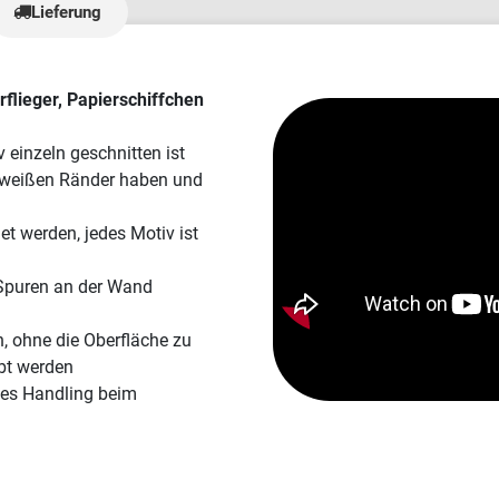
Lieferung
siger Qualität, und wie
 noch nie einen so
Kundenservice erlebt. Wir
viele Sonderwünsche, und
rflieger, Papierschiffchen
r Materialien dauerte
rtet. 5/5 ist zwar
 einzeln geschnitten ist
geht leider nicht. 🫶"
e weißen Ränder haben und
t werden, jedes Motiv ist
 Spuren an der Wand
n, ohne die Oberfläche zu
bt werden
hes Handling beim