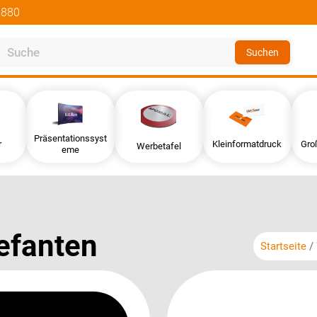
2880
Suchen
Präsentationssyst
r
Kleinformatdruck
Gro
Werbetafel
eme
efanten
Startseite