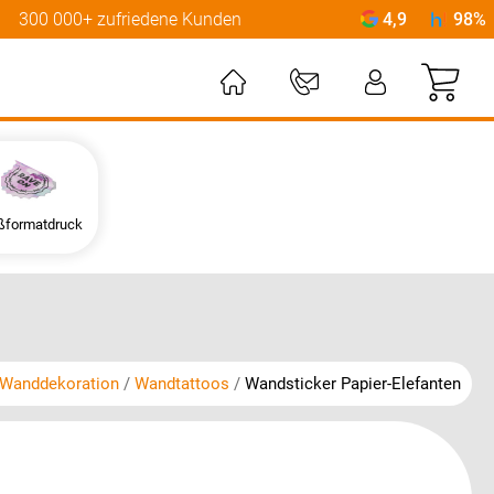
300 000+ zufriedene Kunden
4,9
98%
Mei
ßformatdruck
Wanddekoration
Wandtattoos
Wandsticker Papier-Elefanten