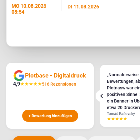
MO 10.08.2026
DI 11.08.2026
08:54
Plotbase - Digitaldruck
„Super Preis, perfekter Druck, pünktliche
„Normalerweise 
Lieferung, für mich zum zweiten Mal
Bewertungen, ab
4,9
★
★
★
★
★
516 Rezensionen
super!"
Plotnasw war ein
positiven Sinne :D). Wir brauchten d
ein Banner in Üb
etwa 20 Drucker
Jozef Mokras
Slowakei an, und
Tomáš Rašovský
+ Bewertung hinzufügen
Überprüfen
★
★
★
★
★
★
★
★
★
★
unsere Anforder
das mit einer seh
Die anderen war