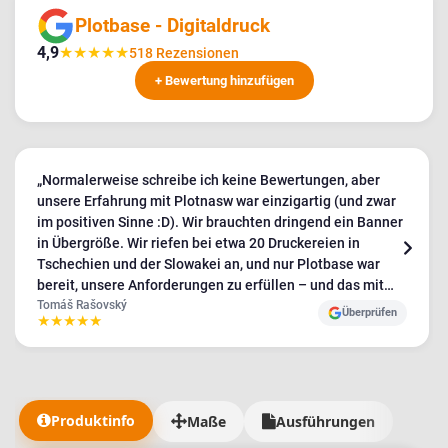
Plotbase - Digitaldruck
4,9
★
★
★
★
★
518 Rezensionen
+ Bewertung hinzufügen
„Normalerweise schreibe ich keine Bewertungen, aber
unsere Erfahrung mit Plotnasw war einzigartig (und zwar
im positiven Sinne :D). Wir brauchten dringend ein Banner
in Übergröße. Wir riefen bei etwa 20 Druckereien in
Tschechien und der Slowakei an, und nur Plotbase war
bereit, unsere Anforderungen zu erfüllen – und das mit
einer sehr positiven Einstellung. Die anderen waren eher
Tomáš Rašovský
Überprüfen
★
★
★
★
★
unfreundlich und zurückhaltend. Wir erhielten die Banner
in absolut erstklassiger Qualität, und wie gesagt, ich habe
noch nie einen so hervorragenden Kundenservice erlebt.
Wir hatten wirklich viele Sonderwünsche, und die
Lieferung der Materialien dauerte deutlich länger als
Produktinfo
Maße
Ausführungen
erwartet. 5/5 ist zwar wenig, aber mehr geht leider nicht.